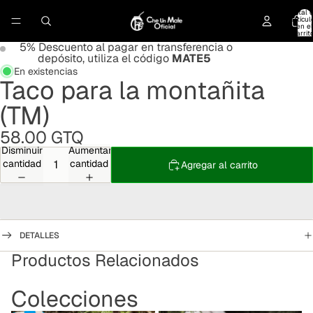
Total 
artícul
en el
carrit
0
5% Descuento al pagar en transferencia o
depósito, utiliza el código
MATE5
En existencias
Taco para la montañita
(TM)
58.00 GTQ
Disminuir
Aumentar
cantidad
cantidad
Agregar al carrito
DETALLES
Productos Relacionados
Colecciones