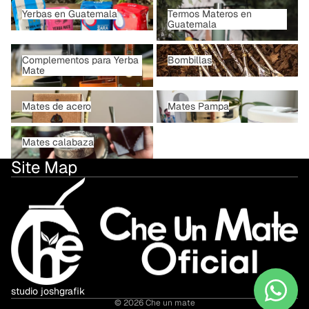
Yerbas en Guatemala
Termos Materos en Guatemala
Yerbas en Guatemala
Termos Materos en
Guatemala
Complementos para Yerba
Bombillas
Complementos para Yerba
Bombillas
Mate
Mate
Mates de acero
Mates Pampa
Mates de acero
Mates Pampa
Mates calabaza
Mates calabaza
Site Map
studio joshgrafik
© 2026
Che un mate